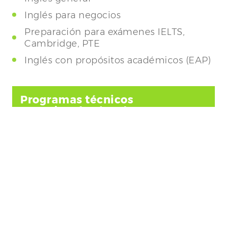
Inglés para negocios
Preparación para exámenes IELTS,
Cambridge, PTE
Inglés con propósitos académicos (EAP)
Programas técnicos
Vocacionales (VET):
Certificados y Diplomas
Educación superior:
Higher Education (Bachelor’s)
Maestrías (Master’s)