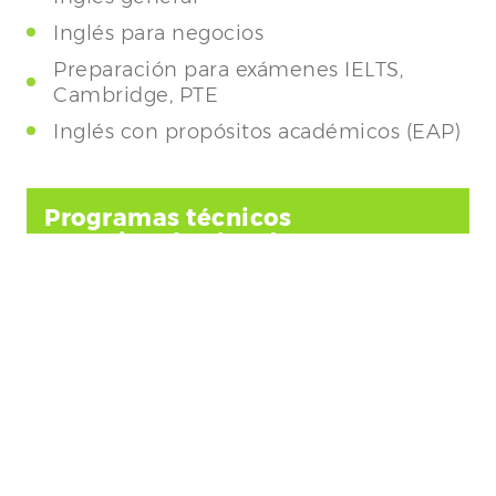
Inglés para negocios
Preparación para exámenes IELTS,
Cambridge, PTE
Inglés con propósitos académicos (EAP)
Programas técnicos
Vocacionales (VET):
Certificados y Diplomas
Educación superior:
Higher Education (Bachelor’s)
Maestrías (Master’s)